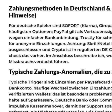
Zahlungsmethoden in Deutschland & ih
Hinweise)
Für deutsche Spieler sind SOFORT (Klarna), Giropa
häufigsten Optionen; PayPal gilt als Vertrauenss
wegen einfacher Bankanbindung, Trustly für sch
für anonyme Einzahlungen. Achtung: Skrill/Netell
ausgeschlossen und Crypto ist in regulierten DE‑Cl
check das vorher. Im Anschluss beschreibe ich, 
Missbrauchsverdacht führen.
Typische Zahlungs‑Anomalien, die zu
Typische Trigger sind: Einzahlen per Paysafecard
Bankkonto, häufige Wechsel zwischen Einzahlun
verifizierten Wallets; das ist besonders problem
halte auf Sparkassen‑, Deutsche Bank‑ oder Com
impulsive Kassenmanöver, damit der Support spät