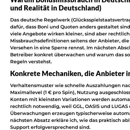
und Realität in Deutschland)
Das deutsche Regelwerk (Glücksspielstaatsvertrag
dafür, dass Boni und Quoten anders gestaltet sind 
viele Angebote wirken kleiner, sind aber rechtlich
Missbrauchsdefinitionen seitens der Anbieter, di
Versehen in eine Sperre rennst. Im nächsten Absc
Betreiber konkret überwachen und warum das so i
Regeln verstehst.
Konkrete Mechaniken, die Anbieter 
Verhaltensmuster wie schnelle Auszahlungen nach
Maximallevel (1 € pro Spin), Nutzung ausgeschlo
Konten mit kleinsten Variationen werden automat
rechtlich notwendig, weil GGL, OASIS und LUGAS
Überwachungen erzeugen typischerweise automat
nächsten Absatz erkläre ich, wie das praktisch ab
Support erfolgversprechend sind.