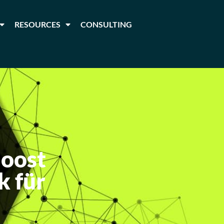
RESOURCES
CONSULTING
oost
k für