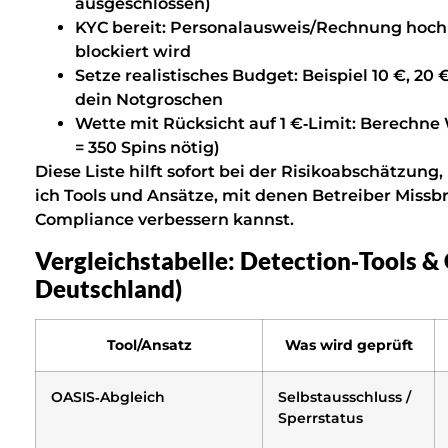
ausgeschlossen)
KYC bereit: Personalausweis/Rechnung hoch
blockiert wird
Setze realistisches Budget: Beispiel 10 €, 20
dein Notgroschen
Wette mit Rücksicht auf 1 €‑Limit: Berechne
= 350 Spins nötig)
Diese Liste hilft sofort bei der Risikoabschätzun
ich Tools und Ansätze, mit denen Betreiber Miss
Compliance verbessern kannst.
Vergleichstabelle: Detection‑Tools
Deutschland)
Tool/Ansatz
Was wird geprüft
OASIS‑Abgleich
Selbstausschluss /
Sperrstatus