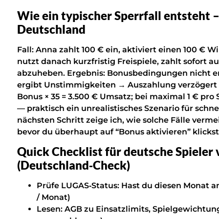
Wie ein typischer Sperrfall entsteht 
Deutschland
Fall: Anna zahlt 100 € ein, aktiviert einen 100 
nutzt danach kurzfristig Freispiele, zahlt sofort 
abzuheben. Ergebnis: Bonusbedingungen nicht erf
ergibt Unstimmigkeiten → Auszahlung verzögert 
Bonus × 35 = 3.500 € Umsatz; bei maximal 1 € pro 
— praktisch ein unrealistisches Szenario für sch
nächsten Schritt zeige ich, wie solche Fälle verme
bevor du überhaupt auf “Bonus aktivieren” klickst
Quick Checklist für deutsche Spieler
(Deutschland‑Check)
Prüfe LUGAS‑Status: Hast du diesen Monat a
/ Monat)
Lesen: AGB zu Einsatzlimits, Spielgewichtung