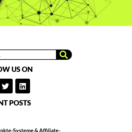
OW US ON
NT POSTS
nkte-Systeme & Affiliate-