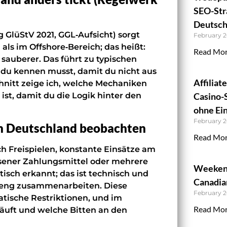
SEO-Stra
Deutsch
 GlüStV 2021, GGL‑Aufsicht) sorgt
February 2
als im Offshore‑Bereich; das heißt:
Read Mor
 sauberer. Das führt zu typischen
e du kennen musst, damit du nicht aus
Affiliat
hnitt zeige ich, welche Mechaniken
st, damit du die Logik hinter den
Casino-
ohne Ein
February 2
in Deutschland beobachten
Read Mor
 Freispielen, konstante Einsätze am
ssener Zahlungsmittel oder mehrere
Weekend
isch erkannt; das ist technisch und
Canadian
 eng zusammenarbeiten. Diese
February 2
ische Restriktionen, und im
Read Mor
läuft und welche Bitten an den