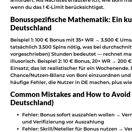
anfordert. Als Nächstes erläutere ich, wie Boni m
wenn du das 1 €‑Limit berücksichtigst.
Bonusspezifische Mathematik: Ein ku
Deutschland
Beispiel 1: 100 € Bonus mit 35× WR → 3.500 € Umsat
tatsächlich 3.500 Spins nötig, was bei durchschni
vorgeschrieben) Stunden bedeutet — rechnet man
illusorisch. Beispiel 2: 10 € Bonus, 20× WR → 200 €
Einsatz; das ist realistischer für ein Wochenende.
Chance/Nutzen‑Bilanz von Boni einzuordnen und 
häufige Fehler, die Nutzer in DE machen, plus wi
Common Mistakes and How to Avoid T
Deutschland)
Fehler: Bonus sofort auszahlen wollen → Ve
und Verifizierung vor Auszahlung
Fehler: Skrill/Neteller für Bonus nutzen → V