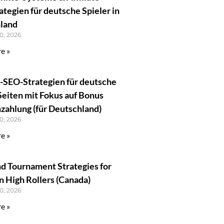
tegien für deutsche Spieler in
land
0, 2026
e »
e-SEO-Strategien für deutsche
Seiten mit Fokus auf Bonus
zahlung (für Deutschland)
0, 2026
e »
 Tournament Strategies for
 High Rollers (Canada)
0, 2026
e »