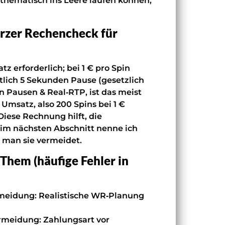
athematisch ins Leere laufen können,
rzer Rechencheck für
z erforderlich; bei 1 € pro Spin
ttlich 5 Sekunden Pause (gesetzlich
 Pausen & Real‑RTP, ist das meist
 Umsatz, also 200 Spins bei 1 €
 Diese Rechnung hilft, die
im nächsten Abschnitt nenne ich
e man sie vermeidet.
hem (häufige Fehler in
rmeidung: Realistische WR‑Planung
ermeidung: Zahlungsart vor