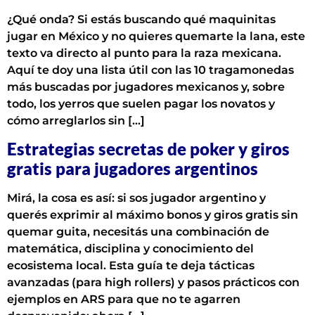
¿Qué onda? Si estás buscando qué maquinitas
jugar en México y no quieres quemarte la lana, este
texto va directo al punto para la raza mexicana.
Aquí te doy una lista útil con las 10 tragamonedas
más buscadas por jugadores mexicanos y, sobre
todo, los yerros que suelen pagar los novatos y
cómo arreglarlos sin […]
Estrategias secretas de poker y giros
gratis para jugadores argentinos
Mirá, la cosa es así: si sos jugador argentino y
querés exprimir al máximo bonos y giros gratis sin
quemar guita, necesitás una combinación de
matemática, disciplina y conocimiento del
ecosistema local. Esta guía te deja tácticas
avanzadas (para high rollers) y pasos prácticos con
ejemplos en ARS para que no te agarren